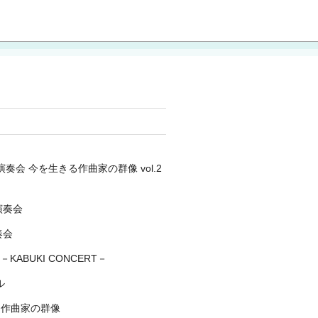
作演奏会 今を生きる作曲家の群像 vol.2
演奏会
奏会
－KABUKI CONCERT－
ル
る作曲家の群像