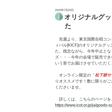
投
2020年7月20日
稿
オリジナルグッ
日:
た
先週より、東京国際合唱コンクー
ィバル[KICF]のオリジナル
た。残念ながら、今年中止とな
ズ・・・今年の会場で販売でき
いう形でお届けさせていただく
オンライン限定の「
松下耕サ
りオススメです！数に限りがご
くださいませ。
詳しくは、こちらのページを
https://www.icot.or.jp/ja/goods-s