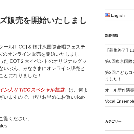
English
ズ販売を開始いたしまし
新着情報
ル[TICC] & 軽井沢国際合唱フェステ
【募集終了】
グッズのオンライン販売を開始いたしまし
ったICOT２大イベントのオリジナルグッ
第6回東京国際
ないぶん、みなさまにオンライン販売と
第2回こどもコ
ことになりました！
ました！
イン入り TICCスペシャル福袋
」は、何よ
オール新作演
ざいますので、ぜひお早めにお買い求め
Vocal Ens
ご覧ください。
カテゴリー
ales