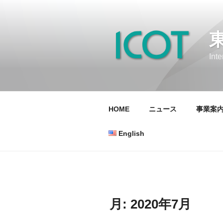
コ
ン
テ
ン
ツ
Int
へ
ス
キ
ッ
HOME
ニュース
事業案
プ
English
月:
2020年7月