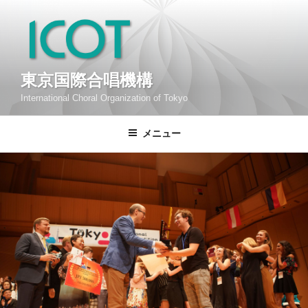
コ
ン
テ
ン
ツ
東京国際合唱機構
へ
International Choral Organization of Tokyo
ス
キ
メニュー
ッ
プ